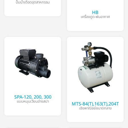
ปั๊มน้ำเดือดอุตสาหกรรม
HB
เครื่องดูด-พ่นอากาศ
SPA-120, 200, 300
แบบหมุนเวียนอ่างสปา
MTS-84(T),163(T),204T
เชิงพาณิชย์ขนาดกลาง