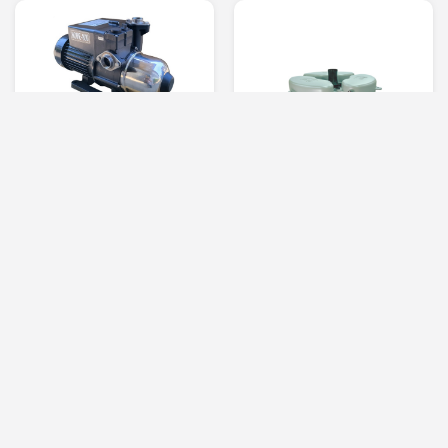
Home-800,I-800
ปั๊มน้ำอัตโนมัติ
SL-750FRS –
1500FRS(T)
ปั๊มน้ำพุแบบมีทุ่นลอย
แสดงสินค้าเพิ่ม