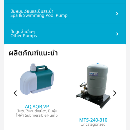
ปั๊มหมุนเวียนและปั๊มสระน้ำ
Spa & Swimming Pool Pump
ปั๊มสูบจ่ายอื่นๆ
Other Pumps
ผลิตภัณฑ์แนะนำ
AQ,AQB,VP
ปั๊มจุ่มใช้งานต่อเนื่อง
,
ปั๊มจุ่ม
ล
ไฟฟ้า Submersible Pump
MTS-240-310
Uncategorized